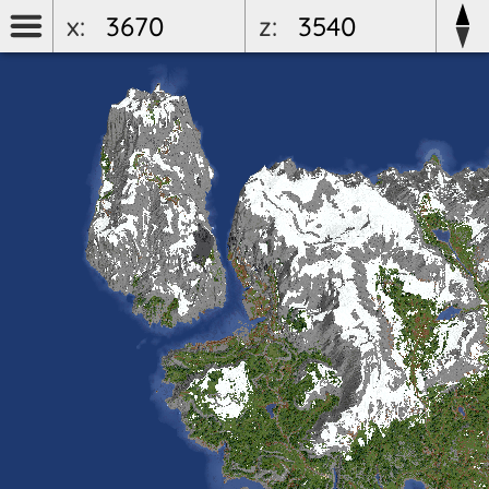
x:
z: